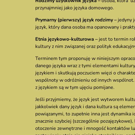
Rodzimy użytkownik języka –
osoba, która u
przynajmniej jako języka domowego.
Prymarny (pierwszy) język rodzimy –
jedyny j
język, który dana osoba ma opanowany i prakt
Etnia językowo-kulturowa –
jest to termin r
kultury z nim związanej oraz polityk edukacyjn
Terminem tym proponuję w niniejszym oprac
danego języka wraz z tymi elementami kultury,
językiem i skutkują poczuciem więzi o charakt
wspólnoty w odróżnieniu od innych wspólnot
z językiem są w tym ujęciu pomijane.
Jeśli przyjmiemy, że język jest wytworem kul
jakkolwiek dany język i dana kultura są ele
powiązanymi, to zupełnie inna jest dynamika 
znacznie szybciej (szczególnie pozajęzykowe),
otoczenie zewnętrzne i mnogość kontaktów lu