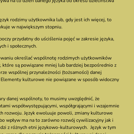
żywa na co dzień danego języka od okresu dzieciństwa
ęzyk rodzimy użytkownika lub, gdy jest ich więcej, to
ykuje w największym stopniu.
oboczy przydatny do uściślenia pojęć w zakresie języka,
ych i społecznych.
owaniu określać wspólnotę rodzimych użytkowników
 które są powiązane mniej lub bardziej bezpośrednio z
erze wspólnej przynależności (tożsamości) danej
. Elementy kulturowe nie powiązane w sposób widoczny
tury danej wspólnoty, to musimy uwzględnić, że
mentami współwystępującymi, współgrającymi i wzajemnie
ich rozwoju. Język ewoluuje powoli, zmiany kulturowe
 bo wpływ ma na to zarówno rozwój cywilizacyjny jak i
dzi z różnych etni językowo-kulturowych. Język w tym