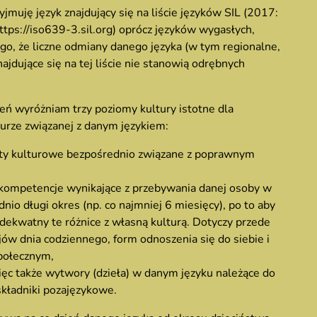
jmuję język znajdujący się na liście języków SIL (2017:
 https://iso639-3.sil.org) oprócz języków wygasłych,
go, że liczne odmiany danego języka (w tym regionalne,
ajdujące się na tej liście nie stanowią odrębnych
eń wyróżniam trzy poziomy kultury istotne dla
turze związanej z danym językiem:
nty kulturowe bezpośrednio związane z poprawnym
 kompetencje wynikające z przebywania danej osoby w
io długi okres (np. co najmniej 6 miesięcy), po to aby
ekwatny te różnice z własną kulturą. Dotyczy przede
ów dnia codziennego, form odnoszenia się do siebie i
społecznym,
więc także wytwory (dzieła) w danym języku należące do
 składniki pozajęzykowe.