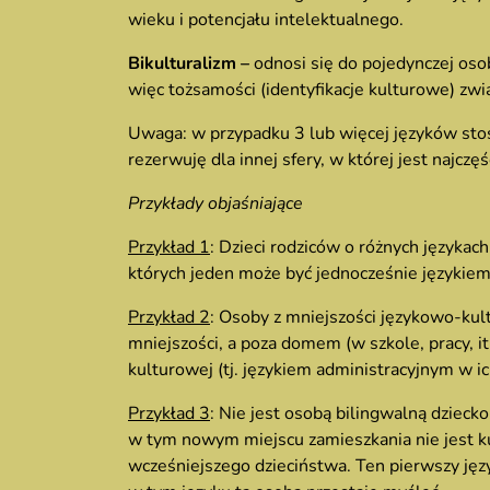
wieku i potencjału intelektualnego.
Bikulturalizm –
odnosi się do pojedynczej osob
więc tożsamości (identyfikacje kulturowe) zwi
Uwaga: w przypadku 3 lub więcej języków st
rezerwuję dla innej sfery, w której jest najczę
Przykłady objaśniające
Przykład 1
: Dzieci rodziców o różnych językac
których jeden może być jednocześnie językiem
Przykład 2
: Osoby z mniejszości językowo-kul
mniejszości, a poza domem (w szkole, pracy, 
kulturowej (tj. językiem administracyjnym w i
Przykład 3
: Nie jest osobą bilingwalną dziecko
w tym nowym miejscu zamieszkania nie jest k
wcześniejszego dzieciństwa. Ten pierwszy języ