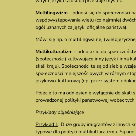
w tym języku ta osoba przestaje myśleć.
Multilingwizm
– odnosi się do społeczności n
współwystępowania wielu (co najmniej dwóch
ogół uznanych za języki oficjalne państwa).
Mówi się np. o multilingwalnej (wielojęzycznej
Multikulturalizm
– odnosi się do społeczeństw
(społeczności) kultywujące inny język i inną 
skali kraju). Społeczności te są od siebie wz
społeczności mniejszościowych w różnym stopn
językowo-kulturową (np. przez system edukacji 
Pojęcie to ma odniesienie wyłącznie do skali s
prowadzonej polityki państwowej wobec tych 
Przykłady objaśniające
Przykład 1
: Duże grupy imigrantów z innych k
typowe dla polityki multikulturalizmu. Są one 