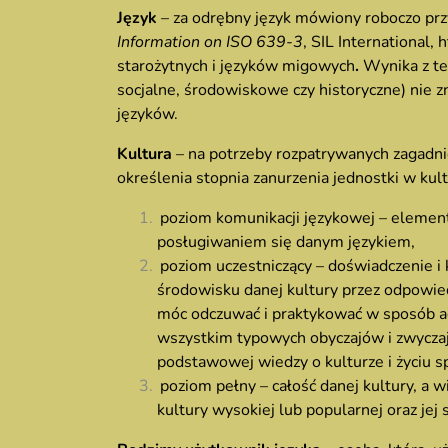
Język
– za odrębny język mówiony roboczo przy
Information on ISO 639-3
, SIL International,
starożytnych i języków migowych
.
Wynika z te
socjalne, środowiskowe czy historyczne) nie zn
języków.
Kultura
– na potrzeby rozpatrywanych zagadni
określenia stopnia zanurzenia jednostki w kul
poziom komunikacji językowej – eleme
posługiwaniem się danym językiem,
poziom uczestniczący – doświadczenie i
środowisku danej kultury przez odpowiedn
móc odczuwać i praktykować w sposób ad
wszystkim typowych obyczajów i zwyczaj
podstawowej wiedzy o kulturze i życiu 
poziom pełny – całość danej kultury, a 
kultury wysokiej lub popularnej oraz jej