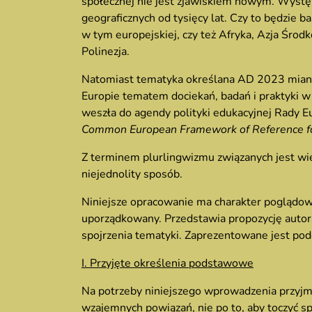
społecznej nie jest zjawiskiem nowym. Występ
geograficznych od tysięcy lat. Czy to będzie b
w tym europejskiej, czy też Afryka, Azja Śro
Polinezja.
Natomiast tematyka określana AD 2023 mianem
Europie tematem dociekań, badań i praktyki w 
weszła do agendy polityki edukacyjnej Rady 
Common European Framework of Reference f
Z terminem plurlingwizmu związanych jest wie
niejednolity sposób.
Niniejsze opracowanie ma charakter poglądo
uporządkowany. Przedstawia propozycję autora u
spojrzenia tematyki. Zaprezentowane jest pod
I. Przyjęte określenia podstawowe
Na potrzeby niniejszego wprowadzenia przyjmu
wzajemnych powiązań, nie po to, aby toczyć s