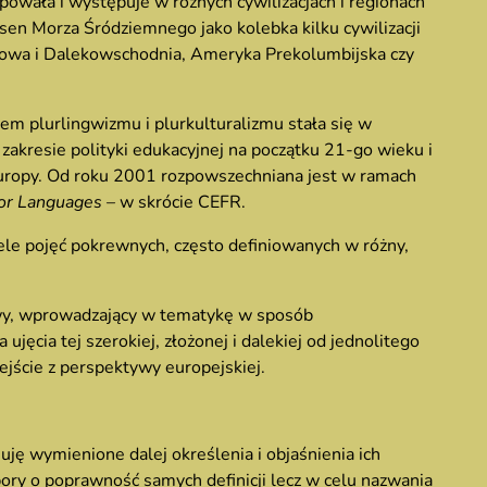
owała i występuje w różnych cywilizacjach i regionach
asen Morza Śródziemnego jako kolebka kilku cywilizacji
dkowa i Dalekowschodnia, Ameryka Prekolumbijska czy
 plurlingwizmu i plurkulturalizmu stała się w
zakresie polityki edukacyjnej na początku 21-go wieku i
Europy. Od roku 2001 rozpowszechniana jest w ramach
or Languages
– w skrócie CEFR.
le pojęć pokrewnych, często definiowanych w różny,
wy, wprowadzający w tematykę w sposób
jęcia tej szerokiej, złożonej i dalekiej od jednolitego
ejście z perspektywy europejskiej.
ję wymienione dalej określenia i objaśnienia ich
pory o poprawność samych definicji lecz w celu nazwania