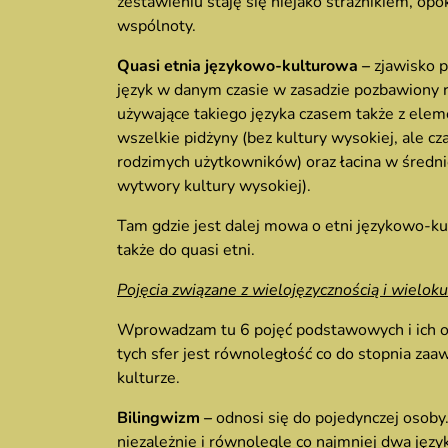
zestawieniu staję się niejako strażnikiem, op
wspólnoty.
Quasi etnia językowo-kulturowa –
zjawisko p
język w danym czasie w zasadzie pozbawiony
używające takiego języka czasem także z elem
wszelkie pidżyny (bez kultury wysokiej, ale cz
rodzimych użytkowników) oraz łacina w średni
wytwory kultury wysokiej).
Tam gdzie jest dalej mowa o etni językowo-kult
także do quasi etni.
Pojęcia związane z wielojęzycznością i wielok
Wprowadzam tu 6 pojęć podstawowych i ich okre
tych sfer jest równoległość co do stopnia zaaw
kulturze.
Bilingwizm –
odnosi się do pojedynczej osoby
niezależnie i równolegle co najmniej dwa ję