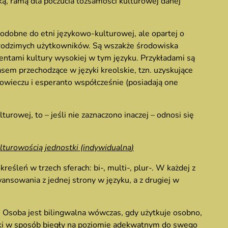
oką, ramą dla poczucia tożsamości kulturowej danej
odobne do etni językowo-kulturowej, ale opartej o
 rodzimych użytkowników. Są wszakże środowiska
entami kultury wysokiej w tym języku. Przykładami są
asem przechodzące w języki kreolskie, tzn. uzyskujące
owieczu i esperanto współcześnie (posiadają one
urowej, to – jeśli nie zaznaczono inaczej – odnosi się
ulturowością jednostki (indywidualną)
śleń w trzech sferach: bi-, multi-, plur-. W każdej z
ansowania z jednej strony w języku, a z drugiej w
. Osoba jest bilingwalna wówczas, gdy użytkuje osobno,
zyki w sposób biegły na poziomie adekwatnym do swego